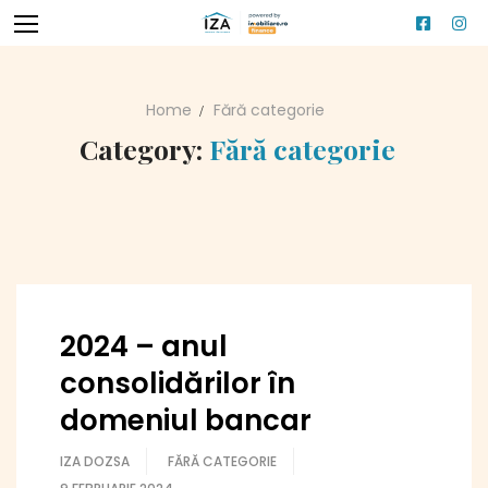
Skip
to
content
Home
Fără categorie
Servicii
Category:
Fără categorie
Blog
Contact
2024 – anul
consolidărilor în
domeniul bancar
IZA DOZSA
FĂRĂ CATEGORIE